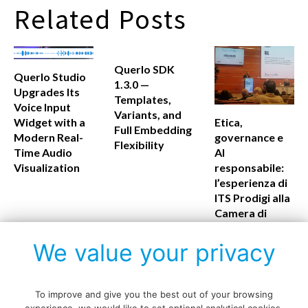
Related Posts
Querlo SDK
Querlo Studio
1.3.0 —
Upgrades Its
Templates,
Voice Input
Variants, and
Etica,
Widget with a
Full Embedding
governance e
Modern Real-
Flexibility
AI
Time Audio
responsabile:
Visualization
l’esperienza di
ITS Prodigi alla
Camera di
Commercio di
Firenze
We value your privacy
To improve and give you the best out of your browsing